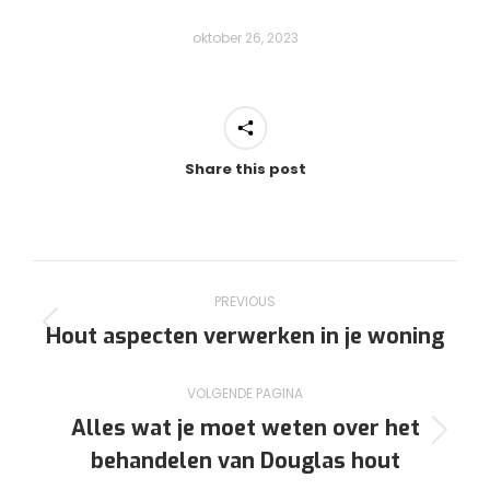
oktober 26, 2023
Share this post
Post
PREVIOUS
navigation
Hout aspecten verwerken in je woning
Previous
post:
VOLGENDE PAGINA
Alles wat je moet weten over het
Volgende
behandelen van Douglas hout
pagina