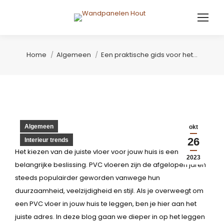
Je bent hier:
Home
Algemeen
Een praktische gids voor het…
Algemeen
okt
26
Interieur trends
Het kiezen van de juiste vloer voor jouw huis is een
2023
belangrijke beslissing. PVC vloeren zijn de afgelopen jaren
steeds populairder geworden vanwege hun
duurzaamheid, veelzijdigheid en stijl. Als je overweegt om
een PVC vloer in jouw huis te leggen, ben je hier aan het
juiste adres. In deze blog gaan we dieper in op het leggen