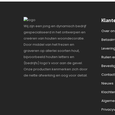
Klant
Wij zijn een jong en dynamisch bedrijf
Over on
gespecialiseerd in het ontwerpen en
creëren van houten woondecoratie.
Betaal
Door middel van het frezen en
Leverin
graveren op allerlei soorten hout,
bijvoorbeeld houten letters en
Ruilen 
(bedrijfs) logo’s voor aan de gevel.
Bevestig
Onze producten kenmerken zich door
Contact
de nette afwerking en oog voor detail.
Nieuws
Klachte
Algeme
Privacyv