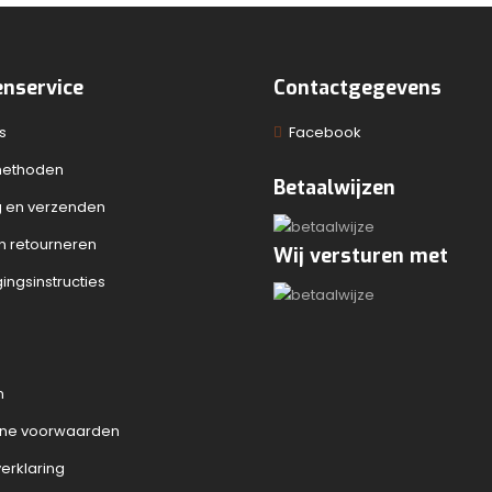
enservice
Contactgegevens
s
Facebook
methoden
Betaalwijzen
g en verzenden
en retourneren
Wij versturen met
ingsinstructies
n
ne voorwaarden
erklaring