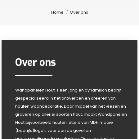
Je bent hier:
Home
Over ons
Over ons
Wandpanelen Hout is een jong en dynamisch bedrijf
gespecialiseerd in het ontwerpen en creëren van
houten woondecoratie. Door middel van het vrezen en
graveren op allerlei soorten hout, maakt Wandpanelen
Hout bijvoorbeeld houten letters van MDF, mooie
(bedrijfs)logo’s voor aan de gevel en
gepersonaliseerde snijplanken. Onze producten