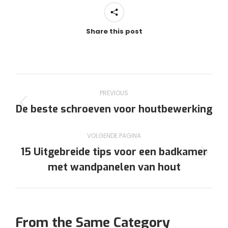
Share this post
Post
PREVIOUS
navigation
De beste schroeven voor houtbewerking
Previous
post:
VOLGENDE PAGINA
15 Uitgebreide tips voor een badkamer
Volgende
met wandpanelen van hout
pagina
From the Same Category