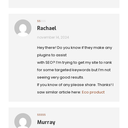
Gewaardeerd
Rachael
1
uit
5
november 14, 2024
Hey there! Do you know if they make any
plugins to assist
with SEO? I’m trying to get my site to rank
for some targeted keywords but I’m not
seeing very good results.
If you know of any please share. Thanks! I
saw similar article here:
Eco product
Gewaardeerd
Murray
4
uit 5