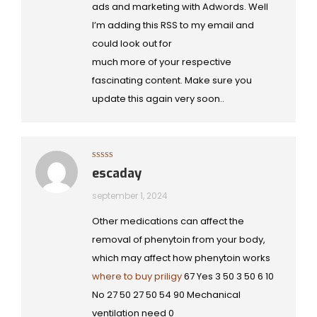
ads and marketing with Adwords. Well
I’m adding this RSS to my email and
could look out for
much more of your respective
fascinating content. Make sure you
update this again very soon..
Gewaardeerd
escaday
3
uit 5
september 1, 2024
Other medications can affect the
removal of phenytoin from your body,
which may affect how phenytoin works
where to buy priligy
67 Yes 3 50 3 50 6 10
No 27 50 27 50 54 90 Mechanical
ventilation need 0