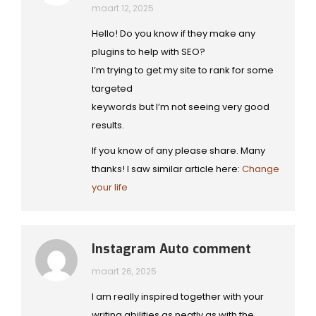
maart 12, 2025
Hello! Do you know if they make any
plugins to help with SEO?
I’m trying to get my site to rank for some
targeted
keywords but I’m not seeing very good
results.
If you know of any please share. Many
thanks! I saw similar article here:
Change
your life
Instagram Auto comment
maart 26, 2025
I am really inspired together with your
writing abilities as neatly as with the