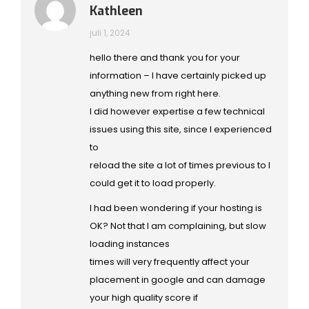
Gewaardeerd
Kathleen
4
uit 5
juli 1, 2024
hello there and thank you for your
information – I have certainly picked up
anything new from right here.
I did however expertise a few technical
issues using this site, since I experienced
to
reload the site a lot of times previous to I
could get it to load properly.
I had been wondering if your hosting is
OK? Not that I am complaining, but slow
loading instances
times will very frequently affect your
placement in google and can damage
your high quality score if