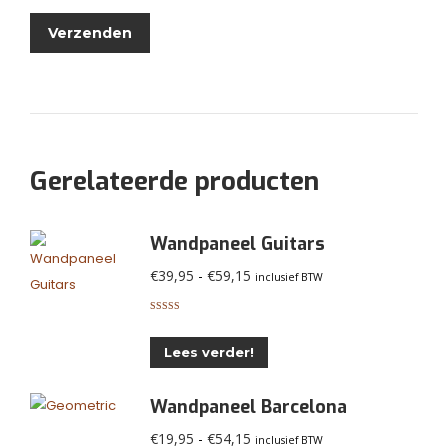
Gerelateerde producten
Wandpaneel Guitars
Prijsklasse:
€
39,95
-
€
59,15
inclusief BTW
€39,95
Gewaardeerd
tot
3.05
uit
Dit
5
€59,15
Lees verder!
product
heeft
Wandpaneel Barcelona
meerdere
Prijsklasse:
€
19,95
-
€
54,15
inclusief BTW