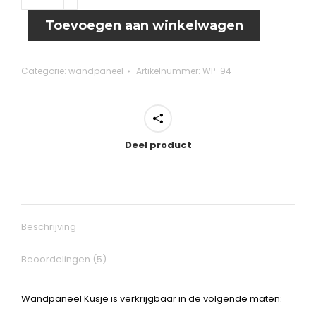
Kusje
aantal
Toevoegen aan winkelwagen
Categorie:
wandpaneel
Artikelnummer:
WP-94
Deel product
Beschrijving
Beoordelingen (5)
Wandpaneel Kusje is verkrijgbaar in de volgende maten: