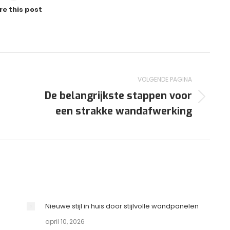
re this post
VOLGENDE PAGINA
De belangrijkste stappen voor
Volgende
een strakke wandafwerking
pagina
Nieuwe stijl in huis door stijlvolle wandpanelen
april 10, 2026