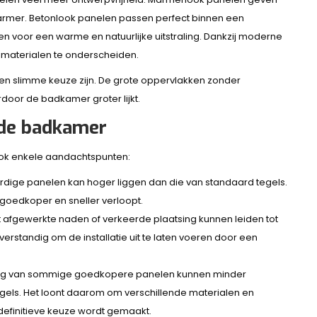
 marmer. Betonlook panelen passen perfect binnen een
orgen voor een warme en natuurlijke uitstraling. Dankzij moderne
e materialen te onderscheiden.
 slimme keuze zijn. De grote oppervlakken zonder
door de badkamer groter lijkt.
 de badkamer
ook enkele aandachtspunten:
dige panelen kan hoger liggen dan die van standaard tegels.
 goedkoper en sneller verloopt.
 afgewerkte naden of verkeerde plaatsing kunnen leiden tot
rstandig om de installatie uit te laten voeren door een
ling van sommige goedkopere panelen kunnen minder
els. Het loont daarom om verschillende materialen en
definitieve keuze wordt gemaakt.