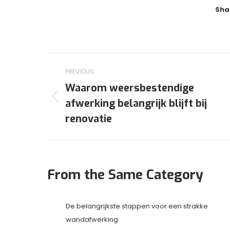
Sha
Post
PREVIOUS
navigation
Waarom weersbestendige
afwerking belangrijk blijft bij
Previous
post:
renovatie
From the Same Category
De belangrijkste stappen voor een strakke
wandafwerking