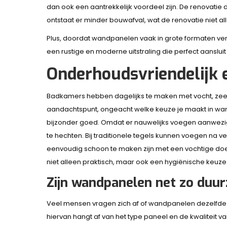
dan ook een aantrekkelijk voordeel zijn. De renovatie
ontstaat er minder bouwafval, wat de renovatie niet a
Plus, doordat wandpanelen vaak in grote formaten verkri
een rustige en moderne uitstraling die perfect aanslui
Onderhoudsvriendelijk 
Badkamers hebben dagelijks te maken met vocht, zee
aandachtspunt, ongeacht welke keuze je maakt in w
bijzonder goed. Omdat er nauwelijks voegen aanwezig z
te hechten. Bij traditionele tegels kunnen voegen na v
eenvoudig schoon te maken zijn met een vochtige d
niet alleen praktisch, maar ook een hygiënische keuze
Zijn wandpanelen net zo duur
Veel mensen vragen zich af of wandpanelen dezelfde
hiervan hangt af van het type paneel en de kwaliteit va