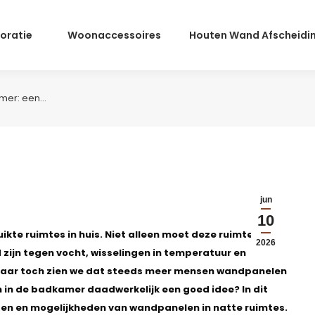
oratie
Woonaccessoires
Houten Wand Afscheidi
mer: een…
jun
10
kte ruimtes in huis. Niet alleen moet deze ruimte
2026
 zijn tegen vocht, wisselingen in temperatuur en
, maar toch zien we dat steeds meer mensen wandpanelen
n in de badkamer daadwerkelijk een goed idee? In dit
ten en mogelijkheden van wandpanelen in natte ruimtes.