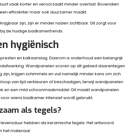
 duurt vaak korter en veroorzaakt minder overlast. Bovendien
lleen efficiënter maar ook duurzamer maakt.
jgbaar zijn, zijn er minder naden zichtbaar. Dit zorgt voor
t bij de huidige badkamertrends.
en hygiënisch
presten en kalkaanslag. Daarom is onderhoud een belangrijk
andafwerking. Wandpanelen scoren op dit gebied daarentegen
ijn, krijgen schimmels en vuil namelijk minder kans om zich
erloop van tijd verkleuren of beschadigen, terwijl wandpanelen
oek en een mild schoonmaakmiddel. Dit maakt wandpanelen
 voor wiens badkamer intensief wordt gebruikt.
zaam als tegels?
 levensduur hebben als keramische tegels. Het antwoord
n het materiaal: