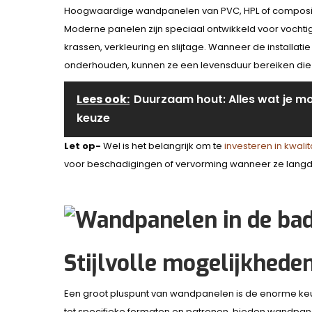
Hoogwaardige wandpanelen van PVC, HPL of composiet
Moderne panelen zijn speciaal ontwikkeld voor vocht
krassen, verkleuring en slijtage. Wanneer de installa
onderhouden, kunnen ze een levensduur bereiken die v
Lees ook:
Duurzaam hout: Alles wat je mo
keuze
Let op-
Wel is het belangrijk om te
investeren in kwali
voor beschadigingen of vervorming wanneer ze langd
Stijlvolle mogelijkhede
Een groot pluspunt van wandpanelen is de enorme keuz
tot specifieke formaten en patronen, bieden wandpa