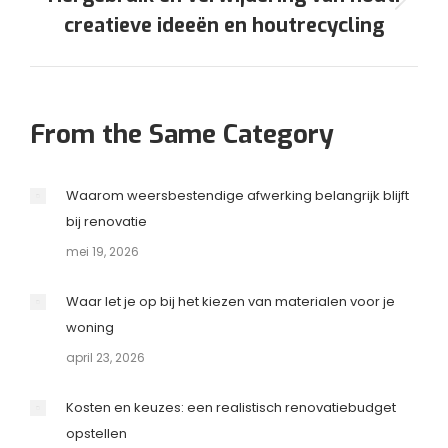
Volgende
creatieve ideeën en houtrecycling
pagina
From the Same Category
Waarom weersbestendige afwerking belangrijk blijft
bij renovatie
mei 19, 2026
Waar let je op bij het kiezen van materialen voor je
woning
april 23, 2026
Kosten en keuzes: een realistisch renovatiebudget
opstellen