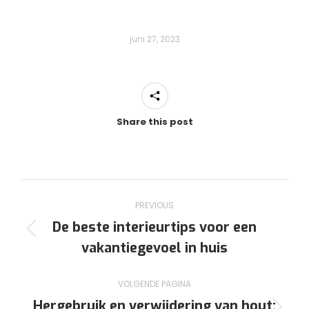
juni 27, 2023
Share this post
Post
PREVIOUS
navigation
De beste interieurtips voor een
Previous
vakantiegevoel in huis
post:
VOLGENDE PAGINA
Hergebruik en verwijdering van hout: