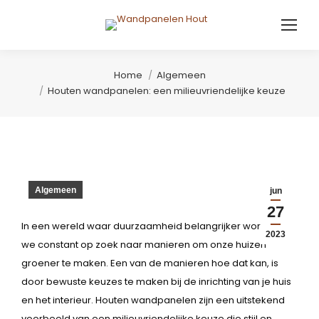
Je bent hier:
Home
Algemeen
Houten wandpanelen: een milieuvriendelijke keuze
Algemeen
jun
27
In een wereld waar duurzaamheid belangrijker wordt, zijn
2023
we constant op zoek naar manieren om onze huizen
groener te maken. Een van de manieren hoe dat kan, is
door bewuste keuzes te maken bij de inrichting van je huis
en het interieur. Houten wandpanelen zijn een uitstekend
voorbeeld van een milieuvriendelijke keuze die stijl en