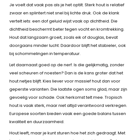
Je voelt dat vaak pas als je het optilt. Sterk hout is relatief
zwaar en splintert niet snel bij lichte druk. Ook de klank
vertelt iets: een dof geluid wijst vaak op dichtheid. Die
dichtheid beschermt beter tegen vocht en kromtrekking.
Hout dat langzaam groeit, zoals eik of douglas, bevat
doorgaans minder lucht. Daardoor blijft het stabieler, ook
bij schommelingen in temperatuur.
Let daarnaast goed op de nerf. Is die gelijkmatig, zonder
veel scheuren of noesten? Dan is de kans groter dat het
hout netjes blijft. Kies liever voor massief hout dan voor
geperste varianten. Die laatste ogen soms glad, maar zijn
gevoelig voor schade. Ook herkomst telt mee. Tropisch
hout is vaak sterk, maar niet altijd verantwoord verkregen.
Europese soorten bieden vaak een goede balans tussen
kwaliteit en duurzaamheid.
Hout leeft, maar je kunt sturen hoe het zich gedraagt. Met