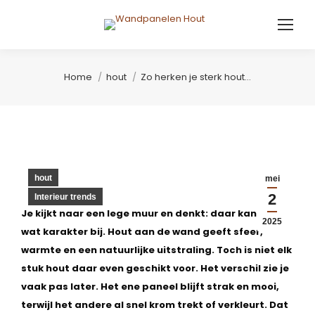
Je bent hier:
Home
hout
Zo herken je sterk hout…
hout
mei
2
Interieur trends
Je kijkt naar een lege muur en denkt: daar kan wel
2025
wat karakter bij. Hout aan de wand geeft sfeer,
warmte en een natuurlijke uitstraling. Toch is niet elk
stuk hout daar even geschikt voor. Het verschil zie je
vaak pas later. Het ene paneel blijft strak en mooi,
terwijl het andere al snel krom trekt of verkleurt. Dat