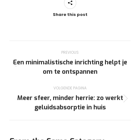
Share this post
Post
PREVIOUS
navigation
Een minimalistische inrichting helpt je
Previous
om te ontspannen
post:
VOLGENDE PAGINA
Meer sfeer, minder herrie: zo werkt
Volgende
geluidsabsorptie in huis
pagina